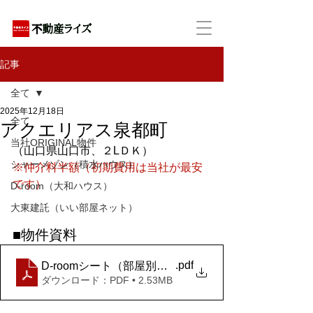
アパートの賃貸・売買・管理・相続・投資に特化
記事
全て
2025年12月18日
全て
アクエリアス泉都町
当社ORIGINAL物件
（山口県山口市、２LＤＫ）
シャーメゾン（積水ハウス）
※仲介料半額（初期費用は当社が最安
です）
D-room（大和ハウス）
大東建託（いい部屋ネット）
■物件資料
.pdf
D-roomシート（部屋別）_アクエリアス泉都町 202 (2)
ダウンロード：PDF • 2.53MB