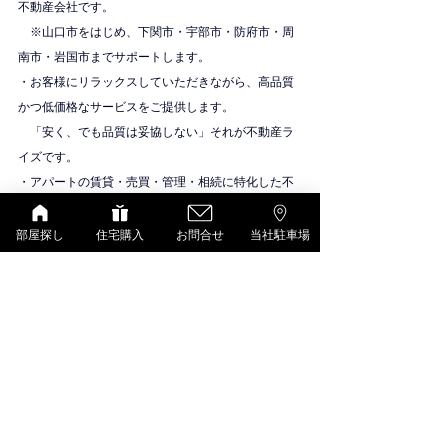
不動産会社です。
　※山口市をはじめ、下関市・宇部市・防府市・周
南市・岩国市までサポートします。
・お客様にリラックスしていただきながら、高品質
かつ低価格なサービスをご提供します。
　「安く、でも品質は妥協しない」それが不動産ラ
イズです。
・アパートの賃貸・売買・管理・相続に特化した不
動産会社です。
物件紹介
部屋探し
住宅購入
お問合せ
当社駐車場
D-room（大和ハウス）
すべて表示
最新記事