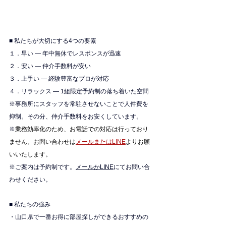
■ 私たちが大切にする4つの要素
１．早い — 年中無休でレスポンスが迅速
２．安い — 仲介手数料が安い
３．上手い — 経験豊富なプロが対応
４．リラックス — 1組限定予約制の落ち着いた空
間
※
事務所にスタッフを常駐させないことで人件費を
抑制。その分、仲介手数料をお安くしています。
※
業務効率化のため、お電話での対応は行っており
ません。お問い合わせは
メールまたはLINE
よりお願
いいたします。
※ご案内は予約制です。
メールかLINE
にてお問い合
わせください。
■ 私たちの強み
・山口県で一番お得に部屋探しができるおすすめの