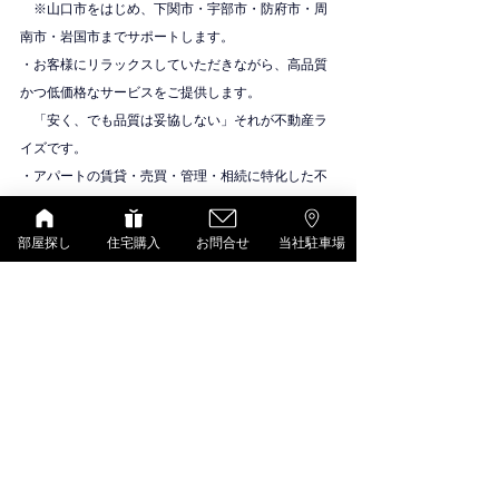
　※山口市をはじめ、下関市・宇部市・防府市・周
南市・岩国市までサポートします。
・お客様にリラックスしていただきながら、高品質
かつ低価格なサービスをご提供します。
　「安く、でも品質は妥協しない」それが不動産ラ
イズです。
・アパートの賃貸・売買・管理・相続に特化した不
動産会社です。
物件紹介
部屋探し
住宅購入
お問合せ
当社駐車場
D-room（大和ハウス）
すべて表示
最新記事