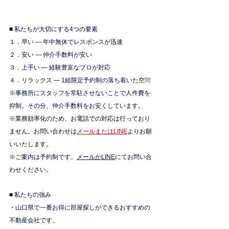
■ 私たちが大切にする4つの要素
１．早い — 年中無休でレスポンスが迅速
２．安い — 仲介手数料が安い
３．上手い — 経験豊富なプロが対応
４．リラックス — 1組限定予約制の落ち着いた空
間
※
事務所にスタッフを常駐させないことで人件費を
抑制。その分、仲介手数料をお安くしています。
※
業務効率化のため、お電話での対応は行っており
ません。お問い合わせは
メールまたはLINE
よりお願
いいたします。
※ご案内は予約制です。
メールかLINE
にてお問い合
わせください。
■ 私たちの強み
・山口県で一番お得に部屋探しができるおすすめの
不動産会社です。