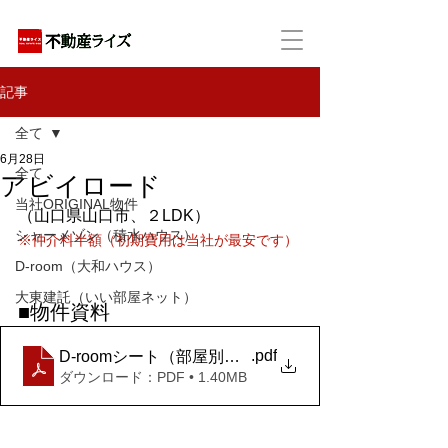
アパートの賃貸・売買・管理・相続・投資に特化
記事
全て
6月28日
全て
アビイロード
当社ORIGINAL物件
（山口県山口市、２LDK）
シャーメゾン（積水ハウス）
※仲介料半額（初期費用は当社が最安です）
D-room（大和ハウス）
大東建託（いい部屋ネット）
■物件資料
.pdf
D-roomシート（部屋別）_アビイ・ロード 105
ダウンロード：PDF • 1.40MB