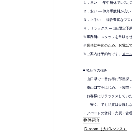
１．早い — 年中無休でレス
２．安い — 仲介手数料が安い
３．上手い — 経験豊富なプロ
４．リラックス — 1組限定予
※
事務所にスタッフを常駐さ
※
業務効率化のため、お電話
※ご案内は予約制です。
メール
■ 私たちの強み
・山口県で一番お得に部屋探
　※山口市をはじめ、下関市
・お客様にリラックスしてい
　「安く、でも品質は妥協し
・アパートの賃貸・売買・管
物件紹介
D-room（大和ハウス）