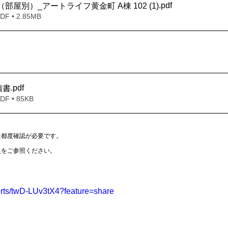
.pdf
ト（部屋別）_アートライフ黄金町 A棟 102 (1)
 • 2.85MB
.pdf
積書
 • 85KB
は都度確認が必要です。
Ｐ
をご参照ください。
orts/twD-LUv3tX4?feature=share