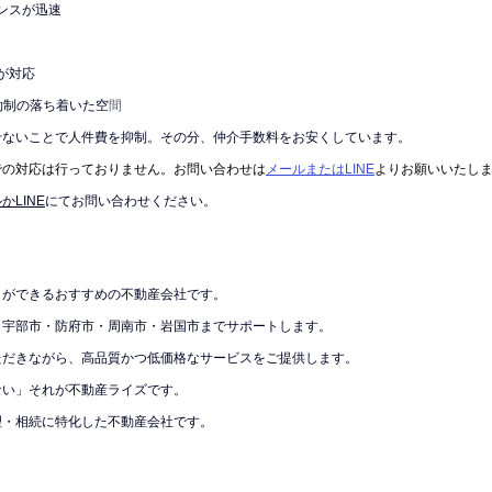
ポンスが迅速
が対応
約制の落ち着いた空
間
せないことで人件費を抑制。その分、仲介手数料をお安くしています。
での対応は行っておりません。お問い合わせは
メールまたはLINE
よりお願いいたし
かLINE
にてお問い合わせください。
しができるおすすめの不動産会社です。
・宇部市・防府市・周南市・岩国市までサポートします。
ただきながら、高品質かつ低価格なサービスをご提供します。
ない」それが不動産ライズです。
理・相続に特化した不動産会社です。