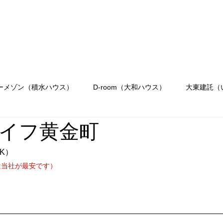
会社概要
駐車場のご案内
お問合せ
OR
Menu
ーメゾン（積水ハウス）
D-room（大和ハウス）
大東建託（
イフ黄金町
K）
は当社が最安です）