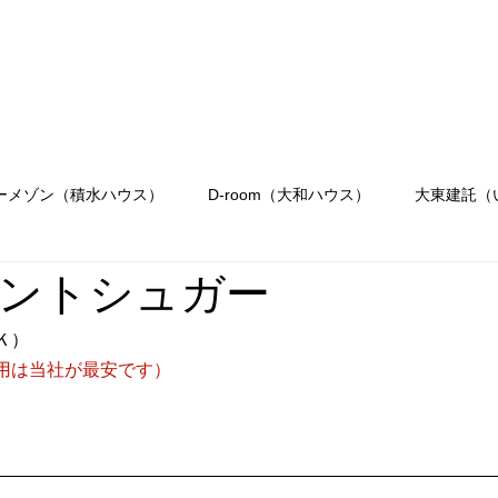
会社概要
駐車場のご案内
お問合せ
OR
Menu
ーメゾン（積水ハウス）
D-room（大和ハウス）
大東建託（
ントシュガー
Ｋ）
用は当社が最安です）