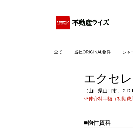
アパートの賃貸・売買・管理・相続・投資に特化
全て
当社ORIGINAL物件
シャ
エクセレ
（山口県山口市、２Ｄ
※仲介料半額（初期費
■物件資料