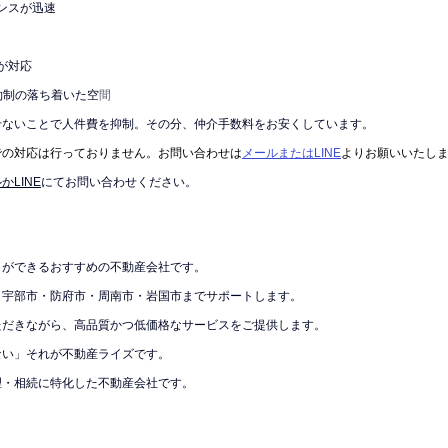
ポンスが迅速
が対応
約制の落ち着いた空
間
せないことで人件費を抑制。その分、仲介手数料をお安くしています。
での対応は行っておりません。お問い合わせは
メールまたはLINE
よりお願いいたし
かLINE
にてお問い合わせください。
しができるおすすめの不動産会社です。
・宇部市・防府市・周南市・岩国市までサポートします。
ただきながら、高品質かつ低価格なサービスをご提供します。
ない」それが不動産ライズです。
理・相続に特化した不動産会社です。