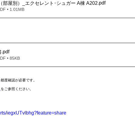
.pdf
ト（部屋別）_エクセレント･シュガー A棟 A202
 • 1.01MB
.pdf
書
 • 85KB
は都度確認が必要です。
Ｐ
をご参照ください。
orts/iegxUTvlbhg?feature=share