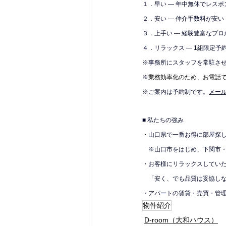
１．早い — 年中無休でレス
２．安い — 仲介手数料が安い
３．上手い — 経験豊富なプロ
４．リラックス — 1組限定予
※
事務所にスタッフを常駐さ
※
業務効率化のため、お電話
※ご案内は予約制です。
メール
■ 私たちの強み
・山口県で一番お得に部屋探
　※山口市をはじめ、下関市
・お客様にリラックスしてい
　「安く、でも品質は妥協し
・アパートの賃貸・売買・管
物件紹介
D-room（大和ハウス）