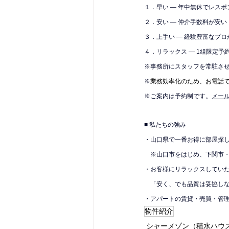
１．早い — 年中無休でレス
２．安い — 仲介手数料が安い
３．上手い — 経験豊富なプロ
４．リラックス — 1組限定予
※
事務所にスタッフを常駐さ
※
業務効率化のため、お電話
※ご案内は予約制です。
メール
■ 私たちの強み
・山口県で一番お得に部屋探
　※山口市をはじめ、下関市
・お客様にリラックスしてい
　「安く、でも品質は妥協し
・アパートの賃貸・売買・管
物件紹介
シャーメゾン（積水ハウ