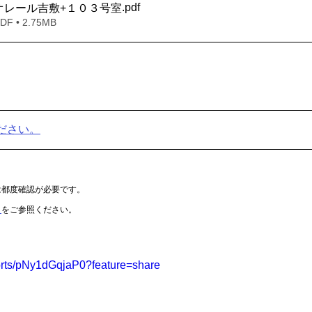
.pdf
_クオレール吉敷+１０３号室
 • 2.75MB
ださい。
は都度確認が必要です。
Ｐ
をご参照ください。
horts/pNy1dGqjaP0?feature=share