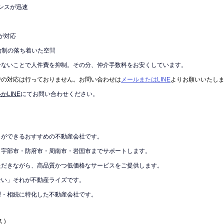
ポンスが迅速
が対応
約制の落ち着いた空
間
せないことで人件費を抑制。その分、仲介手数料をお安くしています。
での対応は行っておりません。お問い合わせは
メールまたはLINE
よりお願いいたし
かLINE
にてお問い合わせください。
しができるおすすめの不動産会社です。
・宇部市・防府市・周南市・岩国市までサポートします。
ただきながら、高品質かつ低価格なサービスをご提供します。
ない」それが不動産ライズです。
理・相続に特化した不動産会社です。
ス）