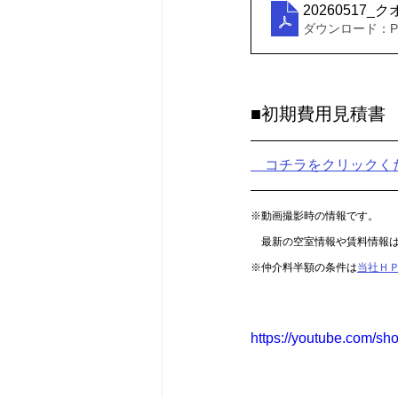
20260517
ダウンロード：PDF
■初期費用見積書
　コチラをクリックく
※動画撮影時の情報です。
　最新の空室情報や賃料情報
※仲介料半額の条件は
当社Ｈ
https://youtube.com/s