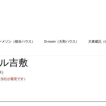
会社概要
駐車場のご案内
お問合せ
OR
Menu
ーメゾン（積水ハウス）
D-room（大和ハウス）
大東建託（
ル吉敷
K）
は当社が最安です）