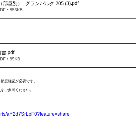
.pdf
（部屋別）_グランパルク 205 (3)
 • 853KB
.pdf
積書
 • 85KB
は都度確認が必要です。
Ｐ
をご参照ください。
horts/aY2d7SrLpF0?feature=share