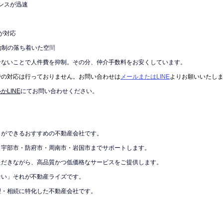
ポンスが迅速
が対応
約制の落ち着いた空
間
せないことで人件費を抑制。その分、仲介手数料をお安くしています。
での対応は行っておりません。お問い合わせは
メールまたはLINE
よりお願いいたし
かLINE
にてお問い合わせください。
しができるおすすめの不動産会社です。
・宇部市・防府市・周南市・岩国市までサポートします。
ただきながら、高品質かつ低価格なサービスをご提供します。
ない」それが不動産ライズです。
理・相続に特化した不動産会社です。