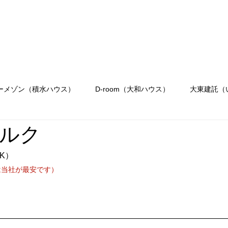
会社概要
駐車場のご案内
お問合せ
OR
Menu
ーメゾン（積水ハウス）
D-room（大和ハウス）
大東建託（
ルク
K）
は当社が最安です）