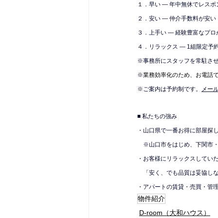
１．早い — 年中無休でレス
２．安い — 仲介手数料が安い
３．上手い — 経験豊富なプロ
４．リラックス — 1組限定予
※
事務所にスタッフを常駐さ
※
業務効率化のため、お電話
※ご案内は予約制です。
メール
■ 私たちの強み
・山口県で一番お得に部屋探
　※山口市をはじめ、下関市
・お客様にリラックスしてい
　「安く、でも品質は妥協し
・アパートの賃貸・売買・管
物件紹介
D-room（大和ハウス）