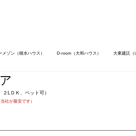
会社概要
駐車場のご案内
お問合せ
OR
Menu
ーメゾン（積水ハウス）
D-room（大和ハウス）
大東建託（
ア
、２LＤＫ、ペット可）
は当社が最安です）