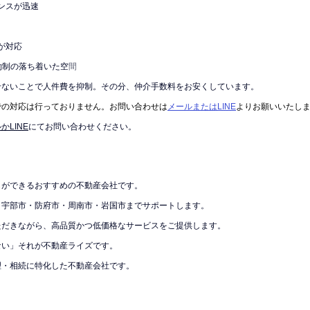
ポンスが迅速
が対応
約制の落ち着いた空
間
せないことで人件費を抑制。その分、仲介手数料をお安くしています。
での対応は行っておりません。お問い合わせは
メールまたはLINE
よりお願いいたし
かLINE
にてお問い合わせください。
しができるおすすめの不動産会社です。
・宇部市・防府市・周南市・岩国市までサポートします。
ただきながら、高品質かつ低価格なサービスをご提供します。
ない」それが不動産ライズです。
理・相続に特化した不動産会社です。