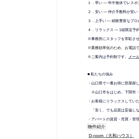
１．早い — 年中無休でレス
２．安い — 仲介手数料が安い
３．上手い — 経験豊富なプロ
４．リラックス — 1組限定予
※
事務所にスタッフを常駐さ
※
業務効率化のため、お電話
※ご案内は予約制です。
メール
■ 私たちの強み
・山口県で一番お得に部屋探
　※山口市をはじめ、下関市
・お客様にリラックスしてい
　「安く、でも品質は妥協し
・アパートの賃貸・売買・管
物件紹介
D-room（大和ハウス）