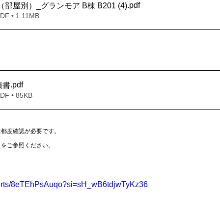
.pdf
（部屋別）_グランモア B棟 B201 (4)
 • 1.11MB
.pdf
積書
 • 85KB
は都度確認が必要です。
Ｐ
をご参照ください。
shorts/8eTEhPsAuqo?si=sH_wB6tdjwTyKz36