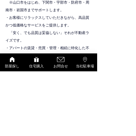
　※山口市をはじめ、下関市・宇部市・防府市・周
南市・岩国市までサポートします。
・お客様にリラックスしていただきながら、高品質
かつ低価格なサービスをご提供します。
　「安く、でも品質は妥協しない」それが不動産ラ
イズです。
・アパートの賃貸・売買・管理・相続に特化した不
動産会社です。
物件紹介
部屋探し
住宅購入
お問合せ
当社駐車場
D-room（大和ハウス）
すべて表示
最新記事