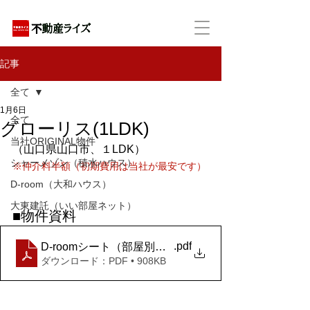
アパートの賃貸・売買・管理・相続・投資に特化
記事
全て
1月6日
全て
グローリス(1LDK)
当社ORIGINAL物件
（山口県山口市、１LDK）
シャーメゾン（積水ハウス）
※仲介料半額（初期費用は当社が最安です）
D-room（大和ハウス）
大東建託（いい部屋ネット）
■物件資料
.pdf
D-roomシート（部屋別）_クローリスＢ 208
ダウンロード：PDF • 908KB