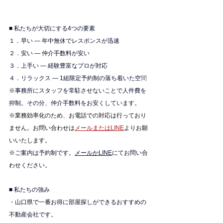
■ 私たちが大切にする4つの要素
１．早い — 年中無休でレスポンスが迅速
２．安い — 仲介手数料が安い
３．上手い — 経験豊富なプロが対応
４．リラックス — 1組限定予約制の落ち着いた空
間
※
事務所にスタッフを常駐させないことで人件費を
抑制。その分、仲介手数料をお安くしています。
※
業務効率化のため、お電話での対応は行っており
ません。お問い合わせは
メールまたはLINE
よりお願
いいたします。
※ご案内は予約制です。
メールかLINE
にてお問い合
わせください。
■ 私たちの強み
・山口県で一番お得に部屋探しができるおすすめの
不動産会社です。