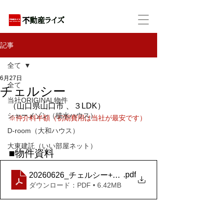
アパートの賃貸・売買・管理・相続・投資に特化
記事
全て
6月27日
全て
チェルシー
当社ORIGINAL物件
（山口県山口市 、３LDK）
シャーメゾン（積水ハウス）
※仲介料半額（初期費用は当社が最安です）
D-room（大和ハウス）
大東建託（いい部屋ネット）
■物件資料
.pdf
20260626_チェルシー+２０２号室
ダウンロード：PDF • 6.42MB