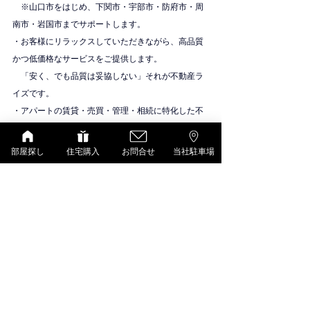
　※山口市をはじめ、下関市・宇部市・防府市・周
南市・岩国市までサポートします。
・お客様にリラックスしていただきながら、高品質
かつ低価格なサービスをご提供します。
　「安く、でも品質は妥協しない」それが不動産ラ
イズです。
・アパートの賃貸・売買・管理・相続に特化した不
動産会社です。
物件紹介
部屋探し
住宅購入
お問合せ
当社駐車場
シャーメゾン（積水ハウス）
すべて表示
最新記事