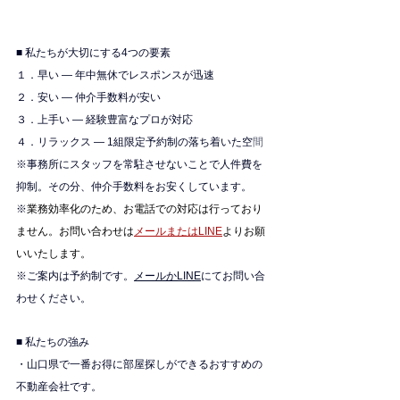
■ 私たちが大切にする4つの要素
１．早い — 年中無休でレスポンスが迅速
２．安い — 仲介手数料が安い
３．上手い — 経験豊富なプロが対応
４．リラックス — 1組限定予約制の落ち着いた空
間
※
事務所にスタッフを常駐させないことで人件費を
抑制。その分、仲介手数料をお安くしています。
※
業務効率化のため、お電話での対応は行っており
ません。お問い合わせは
メールまたはLINE
よりお願
いいたします。
※ご案内は予約制です。
メールかLINE
にてお問い合
わせください。
■ 私たちの強み
・山口県で一番お得に部屋探しができるおすすめの
不動産会社です。