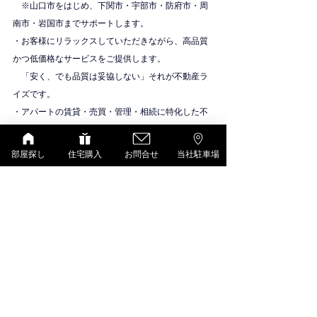
　※山口市をはじめ、下関市・宇部市・防府市・周
南市・岩国市までサポートします。
・お客様にリラックスしていただきながら、高品質
かつ低価格なサービスをご提供します。
　「安く、でも品質は妥協しない」それが不動産ラ
イズです。
・アパートの賃貸・売買・管理・相続に特化した不
動産会社です。
物件紹介
部屋探し
住宅購入
お問合せ
当社駐車場
D-room（大和ハウス）
すべて表示
最新記事