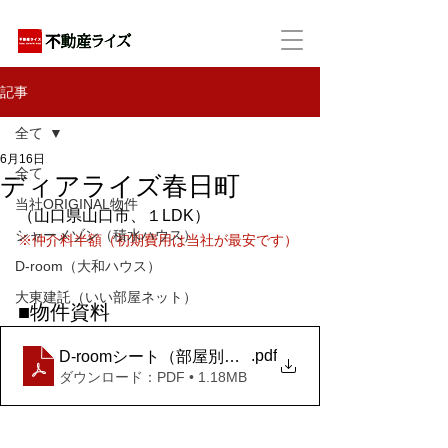
アパートの賃貸・売買・管理・相続・投資に特化
記事
全て
6月16日
全て
ディアライズ春日町
当社ORIGINAL物件
（山口県山口市、１LDK）
シャーメゾン（積水ハウス）
※仲介料半額（初期費用は当社が最安です）
D-room（大和ハウス）
大東建託（いい部屋ネット）
■物件資料
.pdf
D-roomシート（部屋別）_ディアライズ春日町 B棟 10
ダウンロード：PDF • 1.18MB