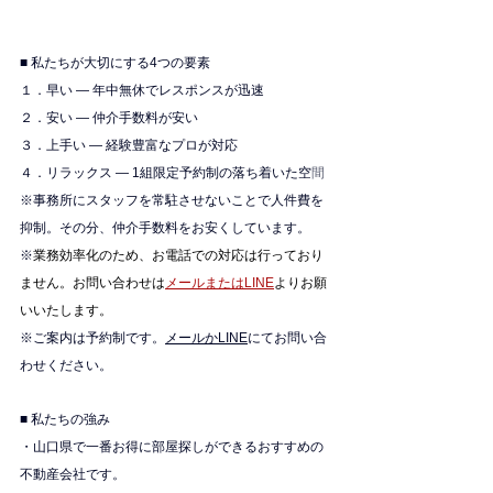
■ 私たちが大切にする4つの要素
１．早い — 年中無休でレスポンスが迅速
２．安い — 仲介手数料が安い
３．上手い — 経験豊富なプロが対応
４．リラックス — 1組限定予約制の落ち着いた空
間
※
事務所にスタッフを常駐させないことで人件費を
抑制。その分、仲介手数料をお安くしています。
※
業務効率化のため、お電話での対応は行っており
ません。お問い合わせは
メールまたはLINE
よりお願
いいたします。
※ご案内は予約制です。
メールかLINE
にてお問い合
わせください。
■ 私たちの強み
・山口県で一番お得に部屋探しができるおすすめの
不動産会社です。