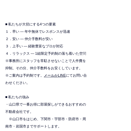
■ 私たちが大切にする4つの要素
１．早い — 年中無休でレスポンスが迅速
２．安い — 仲介手数料が安い
３．上手い — 経験豊富なプロが対応
４．リラックス — 1組限定予約制の落ち着いた空
間
※
事務所にスタッフを常駐させないことで人件費を
抑制。その分、仲介手数料をお安くしています。
※ご案内は予約制です。
メールかLINE
にてお問い合
わせください。
■ 私たちの強み
・山口県で一番お得に部屋探しができるおすすめの
不動産会社です。
　※山口市をはじめ、下関市・宇部市・防府市・周
南市・岩国市までサポートします。