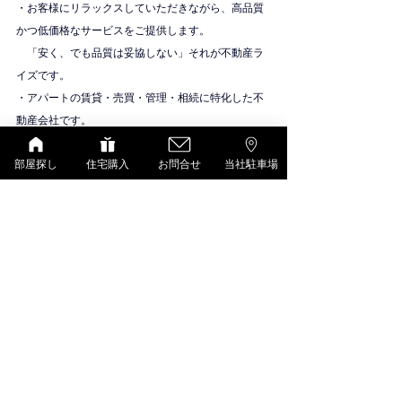
・お客様にリラックスしていただきながら、高品質
かつ低価格なサービスをご提供します。
　「安く、でも品質は妥協しない」それが不動産ラ
イズです。
・アパートの賃貸・売買・管理・相続に特化した不
動産会社です。
物件紹介
大東建託（いい部屋ネット）
部屋探し
住宅購入
お問合せ
当社駐車場
すべて表示
最新記事