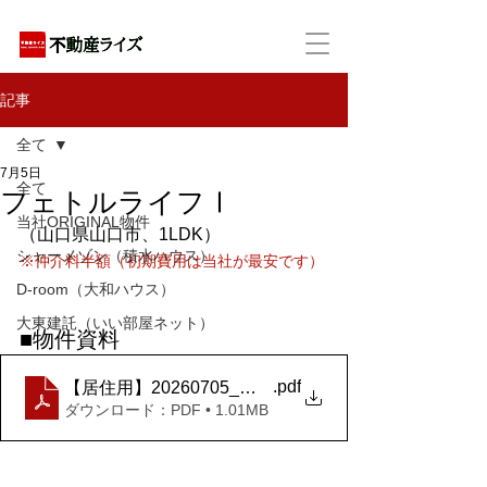
アパートの賃貸・売買・管理・相続・投資に特化
記事
全て
7月5日
全て
フェトルライフⅠ
当社ORIGINAL物件
（山口県山口市、1LDK）
シャーメゾン（積水ハウス）
※仲介料半額（初期費用は当社が最安です）
D-room（大和ハウス）
大東建託（いい部屋ネット）
■物件資料
.pdf
【居住用】20260705_フェトル ライフ Ⅰ_101号室
ダウンロード：PDF • 1.01MB