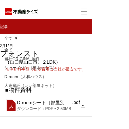
アパートの賃貸・売買・管理・相続・投資に特化
記事
全て
2月12日
全て
フォレスト
当社ORIGINAL物件
（山口県山口市、２LDK）
シャーメゾン（積水ハウス）
※仲介料半額（初期費用は当社が最安です）
D-room（大和ハウス）
大東建託（いい部屋ネット）
■物件資料
.pdf
D-roomシート（部屋別）_フォレスト 102 (2)
ダウンロード：PDF • 2.53MB