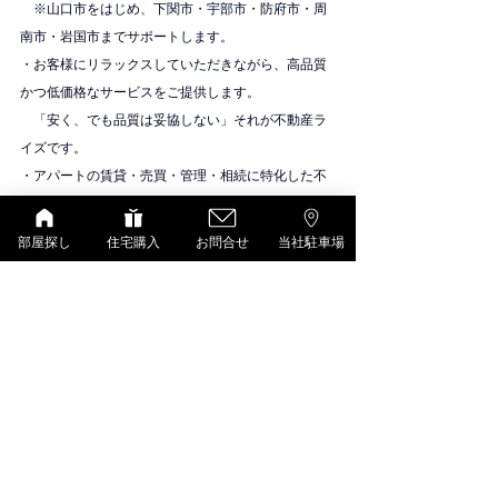
　※山口市をはじめ、下関市・宇部市・防府市・周
南市・岩国市までサポートします。
・お客様にリラックスしていただきながら、高品質
かつ低価格なサービスをご提供します。
　「安く、でも品質は妥協しない」それが不動産ラ
イズです。
・アパートの賃貸・売買・管理・相続に特化した不
動産会社です。
物件紹介
部屋探し
住宅購入
お問合せ
当社駐車場
D-room（大和ハウス）
すべて表示
最新記事