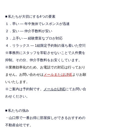
■ 私たちが大切にする4つの要素
１．早い — 年中無休でレスポンスが迅速
２．安い — 仲介手数料が安い
３．上手い — 経験豊富なプロが対応
４．リラックス — 1組限定予約制の落ち着いた空
間
※
事務所にスタッフを常駐させないことで人件費を
抑制。その分、仲介手数料をお安くしています。
※
業務効率化のため、お電話での対応は行っており
ません。お問い合わせは
メールまたはLINE
よりお願
いいたします。
※ご案内は予約制です。
メールかLINE
にてお問い合
わせください。
■ 私たちの強み
・山口県で一番お得に部屋探しができるおすすめの
不動産会社です。