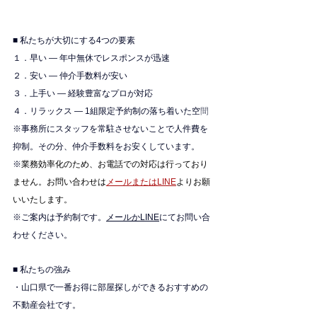
■ 私たちが大切にする4つの要素
１．早い — 年中無休でレスポンスが迅速
２．安い — 仲介手数料が安い
３．上手い — 経験豊富なプロが対応
４．リラックス — 1組限定予約制の落ち着いた空
間
※
事務所にスタッフを常駐させないことで人件費を
抑制。その分、仲介手数料をお安くしています。
※
業務効率化のため、お電話での対応は行っており
ません。お問い合わせは
メールまたはLINE
よりお願
いいたします。
※ご案内は予約制です。
メールかLINE
にてお問い合
わせください。
■ 私たちの強み
・山口県で一番お得に部屋探しができるおすすめの
不動産会社です。