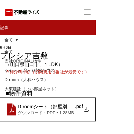
アパートの賃貸・売買・管理・相続・投資に特化
記事
全て
6月6日
全て
プレシア吉敷
当社ORIGINAL物件
（山口県山口市、１LDK）
シャーメゾン（積水ハウス）
※仲介料半額（初期費用は当社が最安です）
D-room（大和ハウス）
大東建託（いい部屋ネット）
■物件資料
.pdf
D-roomシート（部屋別）_プレシア吉敷 102 (1)
ダウンロード：PDF • 1.28MB