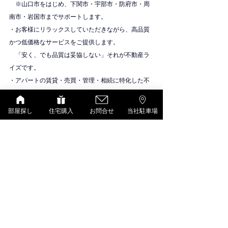
　※山口市をはじめ、下関市・宇部市・防府市・周
南市・岩国市までサポートします。
・お客様にリラックスしていただきながら、高品質
かつ低価格なサービスをご提供します。
　「安く、でも品質は妥協しない」それが不動産ラ
イズです。
・アパートの賃貸・売買・管理・相続に特化した不
動産会社です。
物件紹介
部屋探し
住宅購入
お問合せ
当社駐車場
D-room（大和ハウス）
すべて表示
最新記事