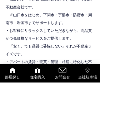
不動産会社です。
　※山口市をはじめ、下関市・宇部市・防府市・周
南市・岩国市までサポートします。
・お客様にリラックスしていただきながら、高品質
かつ低価格なサービスをご提供します。
　「安く、でも品質は妥協しない」それが不動産ラ
イズです。
・アパートの賃貸・売買・管理・相続に特化した不
動産会社です。
物件紹介
部屋探し
住宅購入
お問合せ
当社駐車場
シャーメゾン（積水ハウス）
すべて表示
最新記事