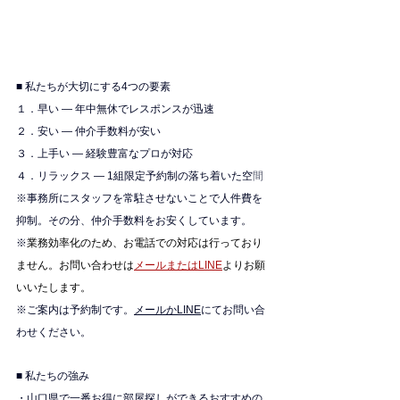
■ 私たちが大切にする4つの要素
１．早い — 年中無休でレスポンスが迅速
２．安い — 仲介手数料が安い
３．上手い — 経験豊富なプロが対応
４．リラックス — 1組限定予約制の落ち着いた空
間
※
事務所にスタッフを常駐させないことで人件費を
抑制。その分、仲介手数料をお安くしています。
※
業務効率化のため、お電話での対応は行っており
ません。お問い合わせは
メールまたはLINE
よりお願
いいたします。
※ご案内は予約制です。
メールかLINE
にてお問い合
わせください。
■ 私たちの強み
・山口県で一番お得に部屋探しができるおすすめの