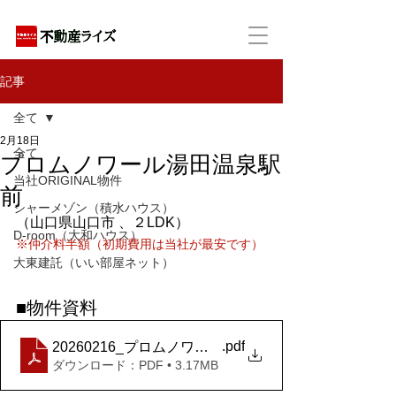
アパートの賃貸・売買・管理・相続・投資に特化
記事
全て
2月18日
全て
プロムノワール湯田温泉駅
当社ORIGINAL物件
前
シャーメゾン（積水ハウス）
（山口県山口市 、２LDK）
D-room（大和ハウス）
※仲介料半額（初期費用は当社が最安です）
大東建託（いい部屋ネット）
■物件資料
.pdf
20260216_プロムノワール湯田温泉駅前 アルザス+
ダウンロード：PDF • 3.17MB