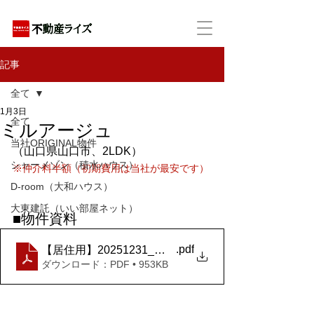
アパートの賃貸・売買・管理・相続・投資に特化
記事
全て
1月3日
全て
ミルアージュ
当社ORIGINAL物件
（山口県山口市、2LDK）
シャーメゾン（積水ハウス）
※仲介料半額（初期費用は当社が最安です）
D-room（大和ハウス）
大東建託（いい部屋ネット）
■物件資料
.pdf
【居住用】20251231_ミル アージュＣ_204号室
ダウンロード：PDF • 953KB