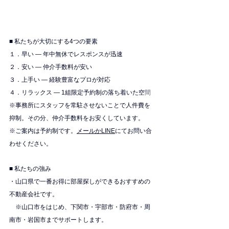
■ 私たちが大切にする4つの要素
１．早い — 年中無休でレスポンスが迅速
２．安い — 仲介手数料が安い
３．上手い — 経験豊富なプロが対応
４．リラックス — 1組限定予約制の落ち着いた空
間
※
事務所にスタッフを常駐させないことで人件費を
抑制。その分、仲介手数料をお安くしています。
※ご案内は予約制です。
メールかLINE
にてお問い合
わせください。
■ 私たちの強み
・山口県で一番お得に部屋探しができるおすすめの
不動産会社です。
　※山口市をはじめ、下関市・宇部市・防府市・周
南市・岩国市までサポートします。