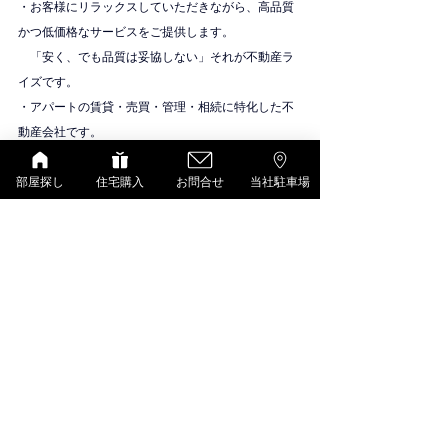
・お客様にリラックスしていただきながら、高品質
かつ低価格なサービスをご提供します。
　「安く、でも品質は妥協しない」それが不動産ラ
イズです。
・アパートの賃貸・売買・管理・相続に特化した不
動産会社です。
物件紹介
大東建託（いい部屋ネット）
部屋探し
住宅購入
お問合せ
当社駐車場
すべて表示
最新記事