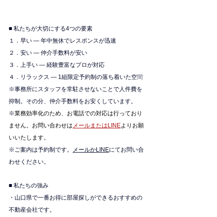
■ 私たちが大切にする4つの要素
１．早い — 年中無休でレスポンスが迅速
２．安い — 仲介手数料が安い
３．上手い — 経験豊富なプロが対応
４．リラックス — 1組限定予約制の落ち着いた空
間
※
事務所にスタッフを常駐させないことで人件費を
抑制。その分、仲介手数料をお安くしています。
※
業務効率化のため、お電話での対応は行っており
ません。お問い合わせは
メールまたはLINE
よりお願
いいたします。
※ご案内は予約制です。
メールかLINE
にてお問い合
わせください。
■ 私たちの強み
・山口県で一番お得に部屋探しができるおすすめの
不動産会社です。