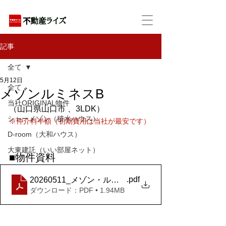
アパートの賃貸・売買・管理・相続・投資に特化
記事
全て
5月12日
全て
メゾンルミネスB
当社ORIGINAL物件
（山口県山口市 、3LDK）
シャーメゾン（積水ハウス）
※仲介料半額（初期費用は当社が最安です）
D-room（大和ハウス）
大東建託（いい部屋ネット）
■物件資料
.pdf
20260511_メゾン・ルミネス Ｂ棟+０００１号室
ダウンロード：PDF • 1.94MB