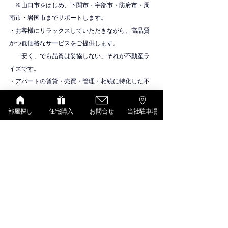
　※山口市をはじめ、下関市・宇部市・防府市・周
南市・岩国市までサポートします。
・お客様にリラックスしていただきながら、高品質
かつ低価格なサービスをご提供します。
　「安く、でも品質は妥協しない」それが不動産ラ
イズです。
・アパートの賃貸・売買・管理・相続に特化した不
動産会社です。
物件紹介
部屋探し
住宅購入
お問合せ
当社駐車場
シャーメゾン（積水ハウス）
すべて表示
最新記事