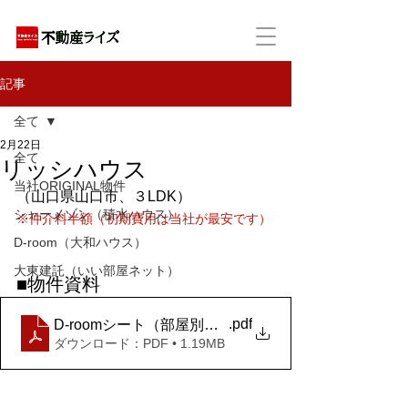
アパートの賃貸・売買・管理・相続・投資に特化
記事
全て
2月22日
全て
リッシハウス
当社ORIGINAL物件
（山口県山口市、３LDK）
シャーメゾン（積水ハウス）
※仲介料半額（初期費用は当社が最安です）
D-room（大和ハウス）
大東建託（いい部屋ネット）
■物件資料
.pdf
D-roomシート（部屋別）_リッシハウス D棟 D102
ダウンロード：PDF • 1.19MB