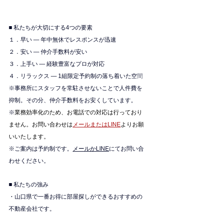
■ 私たちが大切にする4つの要素
１．早い — 年中無休でレスポンスが迅速
２．安い — 仲介手数料が安い
３．上手い — 経験豊富なプロが対応
４．リラックス — 1組限定予約制の落ち着いた空
間
※
事務所にスタッフを常駐させないことで人件費を
抑制。その分、仲介手数料をお安くしています。
※
業務効率化のため、お電話での対応は行っており
ません。お問い合わせは
メールまたはLINE
よりお願
いいたします。
※ご案内は予約制です。
メールかLINE
にてお問い合
わせください。
■ 私たちの強み
・山口県で一番お得に部屋探しができるおすすめの
不動産会社です。