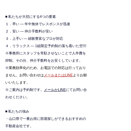
■ 私たちが大切にする4つの要素
１．早い — 年中無休でレスポンスが迅速
２．安い — 仲介手数料が安い
３．上手い — 経験豊富なプロが対応
４．リラックス — 1組限定予約制の落ち着いた空
間
※
事務所にスタッフを常駐させないことで人件費を
抑制。その分、仲介手数料をお安くしています。
※
業務効率化のため、お電話での対応は行っており
ません。お問い合わせは
メールまたはLINE
よりお願
いいたします。
※ご案内は予約制です。
メールかLINE
にてお問い合
わせください。
■ 私たちの強み
・山口県で一番お得に部屋探しができるおすすめの
不動産会社です。