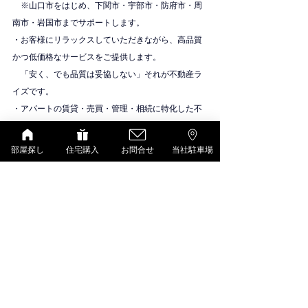
　※山口市をはじめ、下関市・宇部市・防府市・周
南市・岩国市までサポートします。
・お客様にリラックスしていただきながら、高品質
かつ低価格なサービスをご提供します。
　「安く、でも品質は妥協しない」それが不動産ラ
イズです。
・アパートの賃貸・売買・管理・相続に特化した不
動産会社です。
物件紹介
部屋探し
住宅購入
お問合せ
当社駐車場
D-room（大和ハウス）
すべて表示
最新記事