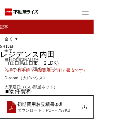
アパートの賃貸・売買・管理・相続・投資に特化
記事
全て
5月10日
全て
レジデンス内田
当社ORIGINAL物件
（山口県山口市、２LDK）
シャーメゾン（積水ハウス）
※仲介料半額（初期費用は当社が最安です）
D-room（大和ハウス）
大東建託（いい部屋ネット）
■物件資料
.pdf
初期費用お見積書
ダウンロード：PDF • 797KB