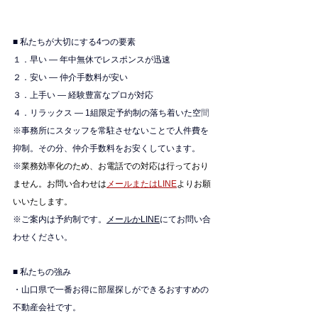
■ 私たちが大切にする4つの要素
１．早い — 年中無休でレスポンスが迅速
２．安い — 仲介手数料が安い
３．上手い — 経験豊富なプロが対応
４．リラックス — 1組限定予約制の落ち着いた空
間
※
事務所にスタッフを常駐させないことで人件費を
抑制。その分、仲介手数料をお安くしています。
※
業務効率化のため、お電話での対応は行っており
ません。お問い合わせは
メールまたはLINE
よりお願
いいたします。
※ご案内は予約制です。
メールかLINE
にてお問い合
わせください。
■ 私たちの強み
・山口県で一番お得に部屋探しができるおすすめの
不動産会社です。