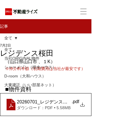
アパートの賃貸・売買・管理・相続・投資に特化
記事
全て
7月2日
全て
レジデンス桜田
当社ORIGINAL物件
（山口県山口市 、１K）
シャーメゾン（積水ハウス）
※仲介料半額（初期費用は当社が最安です）
D-room（大和ハウス）
大東建託（いい部屋ネット）
■物件資料
.pdf
20260701_レジデンス桜田+２０３号室
ダウンロード：PDF • 5.58MB