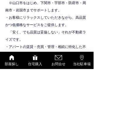
　※山口市をはじめ、下関市・宇部市・防府市・周
南市・岩国市までサポートします。
・お客様にリラックスしていただきながら、高品質
かつ低価格なサービスをご提供します。
　「安く、でも品質は妥協しない」それが不動産ラ
イズです。
・アパートの賃貸・売買・管理・相続に特化した不
動産会社です。
物件紹介
部屋探し
住宅購入
お問合せ
当社駐車場
シャーメゾン（積水ハウス）
すべて表示
最新記事