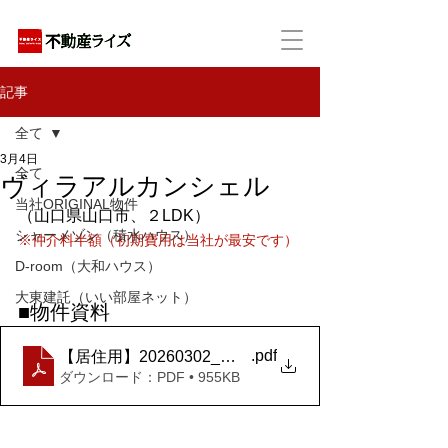
アパートの賃貸・売買・管理・相続・投資に特化
記事
全て
3月4日
全て
ヴィラアルカンシェル
当社ORIGINAL物件
（山口県山口市、２LDK）
シャーメゾン（積水ハウス）
※仲介料半額（初期費用は当社が最安です）
D-room（大和ハウス）
大東建託（いい部屋ネット）
■物件資料
.pdf
【居住用】20260302_ヴィラ・アルカンシェル_202
ダウンロード：PDF • 955KB