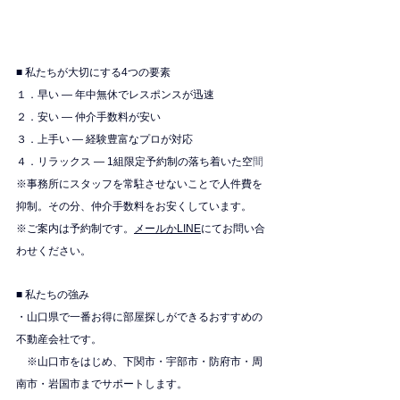
■ 私たちが大切にする4つの要素
１．早い — 年中無休でレスポンスが迅速
２．安い — 仲介手数料が安い
３．上手い — 経験豊富なプロが対応
４．リラックス — 1組限定予約制の落ち着いた空
間
※
事務所にスタッフを常駐させないことで人件費を
抑制。その分、仲介手数料をお安くしています。
※ご案内は予約制です。
メールかLINE
にてお問い合
わせください。
■ 私たちの強み
・山口県で一番お得に部屋探しができるおすすめの
不動産会社です。
　※山口市をはじめ、下関市・宇部市・防府市・周
南市・岩国市までサポートします。