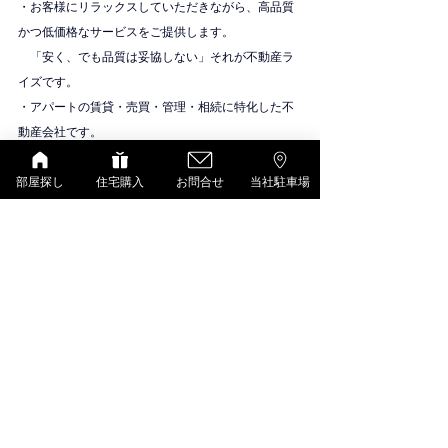
・お客様にリラックスしていただきながら、高品質
かつ低価格なサービスをご提供します。
　「安く、でも品質は妥協しない」それが不動産ラ
イズです。
・アパートの賃貸・売買・管理・相続に特化した不
動産会社です。
物件紹介
大東建託（いい部屋ネット）
部屋探し
住宅購入
お問合せ
当社駐車場
すべて表示
最新記事