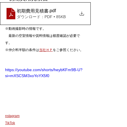
.pdf
初期費用見積書
ダウンロード：PDF • 85KB
※動画撮影時の情報です。
　最新の空室情報や賃料情報は都度確認が必要で
す。
※仲介料半額の条件は
当社ＨＰ
をご参照ください。
https://youtube.com/shorts/heybKFm9B-U?
si=mXSCSM3xoYoYX5f0
nstagram
TikTok