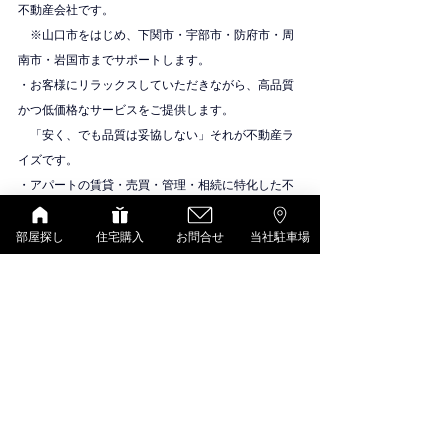
不動産会社です。
　※山口市をはじめ、下関市・宇部市・防府市・周
南市・岩国市までサポートします。
・お客様にリラックスしていただきながら、高品質
かつ低価格なサービスをご提供します。
　「安く、でも品質は妥協しない」それが不動産ラ
イズです。
・アパートの賃貸・売買・管理・相続に特化した不
動産会社です。
物件紹介
部屋探し
住宅購入
お問合せ
当社駐車場
D-room（大和ハウス）
すべて表示
最新記事