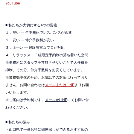
YouTube
■ 私たちが大切にする4つの要素
１．早い — 年中無休でレスポンスが迅速
２．安い — 仲介手数料が安い
３．上手い — 経験豊富なプロが対応
４．リラックス — 1組限定予約制の落ち着いた空
間
※
事務所にスタッフを常駐させないことで人件費を
抑制。その分、仲介手数料をお安くしています。
※
業務効率化のため、お電話での対応は行っており
ません。お問い合わせは
メールまたはLINE
よりお願
いいたします。
※ご案内は予約制です。
メールかLINE
にてお問い合
わせください。
■ 私たちの強み
・山口県で一番お得に部屋探しができるおすすめの