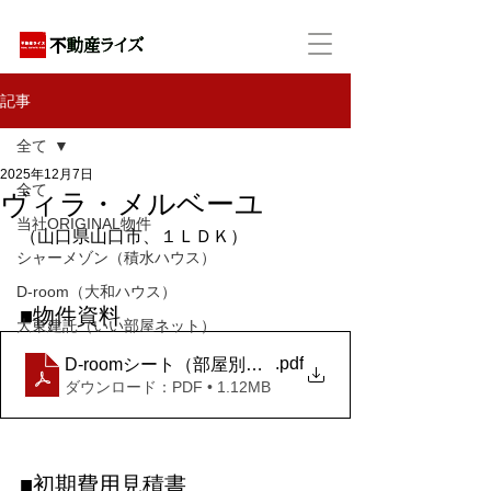
アパートの賃貸・売買・管理・相続・投資に特化
記事
全て
2025年12月7日
全て
ヴィラ・メルベーユ
当社ORIGINAL物件
（山口県山口市、１ＬＤＫ）
シャーメゾン（積水ハウス）
D-room（大和ハウス）
■物件資料
大東建託（いい部屋ネット）
.pdf
D-roomシート（部屋別）_ヴィラ・メルベーユ 101 (9)
ダウンロード：PDF • 1.12MB
■初期費用見積書