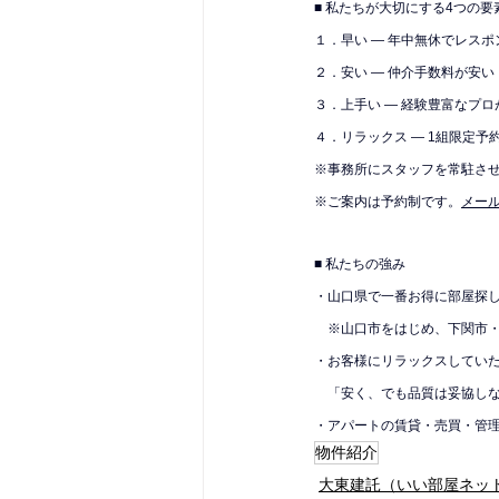
■ 私たちが大切にする4つの要
１．早い — 年中無休でレス
２．安い — 仲介手数料が安い
３．上手い — 経験豊富なプロ
４．リラックス — 1組限定予
※
事務所にスタッフを常駐さ
※ご案内は予約制です。
メール
■ 私たちの強み
・山口県で一番お得に部屋探
　※山口市をはじめ、下関市
・お客様にリラックスしてい
　「安く、でも品質は妥協し
・アパートの賃貸・売買・管
物件紹介
大東建託（いい部屋ネッ