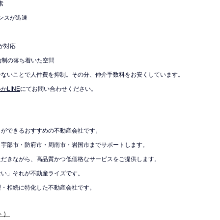
素
ポンスが迅速
が対応
約制の落ち着いた空
間
せないことで人件費を抑制。その分、仲介手数料をお安くしています。
かLINE
にてお問い合わせください。
しができるおすすめの不動産会社です。
・宇部市・防府市・周南市・岩国市までサポートします。
ただきながら、高品質かつ低価格なサービスをご提供します。
ない」それが不動産ライズです。
理・相続に特化した不動産会社です。
ト）