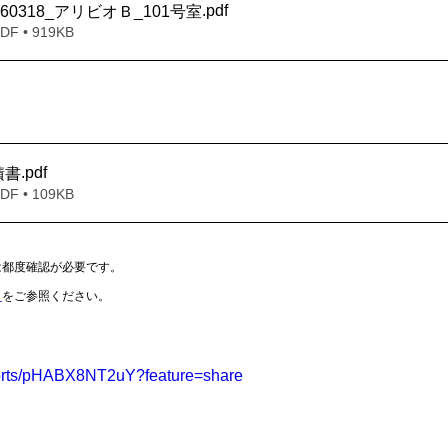
.pdf
60318_アリビオＢ_101号室
 • 919KB
.pdf
積書
 • 109KB
は都度確認が必要です。
Ｐ
をご参照ください。
horts/pHABX8NT2uY?feature=share