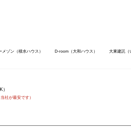
会社概要
駐車場のご案内
お問合せ
OR
Menu
ーメゾン（積水ハウス）
D-room（大和ハウス）
大東建託（
K）
は当社が最安です）