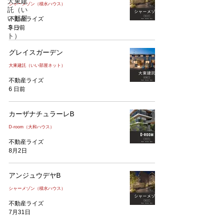
大東建
シャーメゾン（積水ハウス）
託（い
い部屋
不動産ライズ
ネッ
5 日前
ト）
グレイスガーデン
大東建託（いい部屋ネット）
不動産ライズ
6 日前
カーザナチュラーレB
D-room（大和ハウス）
不動産ライズ
8月2日
アンジュウデヤB
シャーメゾン（積水ハウス）
不動産ライズ
7月31日