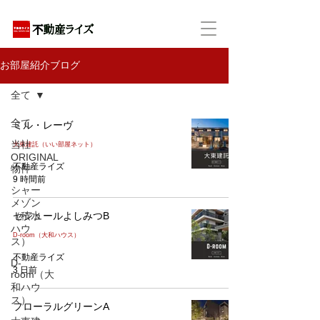
アパートの賃貸・売買・管理・相続・投資に特化
お部屋紹介ブログ
全て
全て
ミル・レーヴ
当社
大東建託（いい部屋ネット）
ORIGINAL
不動産ライズ
物件
9 時間前
シャー
メゾン
（積水
セジュールよしみつB
ハウ
D-room（大和ハウス）
ス）
不動産ライズ
D-
3 日前
room（大
和ハウ
ス）
フローラルグリーンA