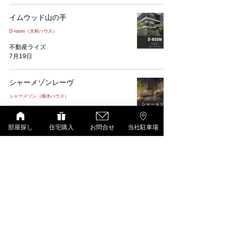
イムウッド山の手
D-room（大和ハウス）
不動産ライズ
7月19日
シャーメゾンレーヴ
シャーメゾン（積水ハウス）
不動産ライズ
7月18日
部屋探し
住宅購入
お問合せ
当社駐車場
ヴィコロ・ドゥーエ
大東建託（いい部屋ネット）
不動産ライズ
7月17日
はぴねす一の坂川
D-room（大和ハウス）