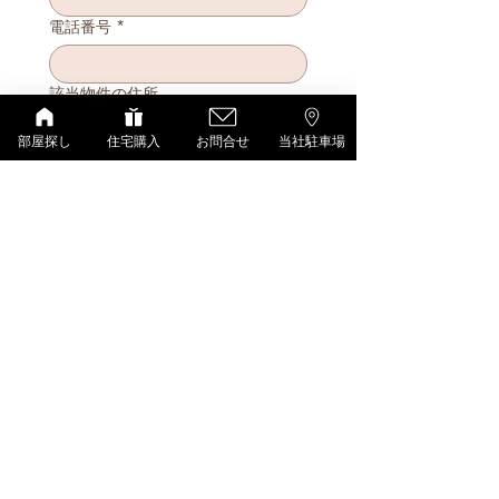
電話番号
*
該当物件の住所
部屋探し
住宅購入
お問合せ
当社駐車場
備考
info@f3rise.com
から返信しま
す。迷惑メールBOXに入らない
よう、アドレス登録をお願いし
ます。
*
送信する