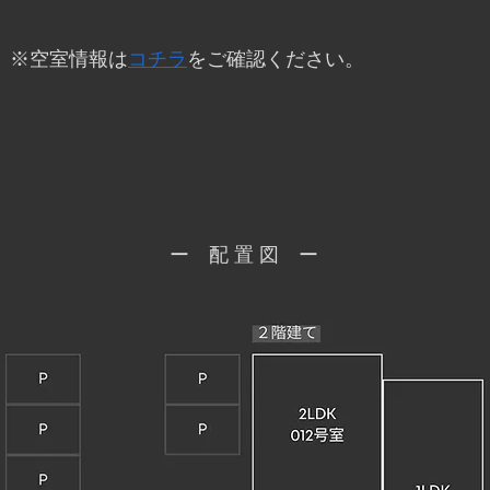
​※空室情報は
コチラ
をご確認ください。
ー 配 置 図 ー