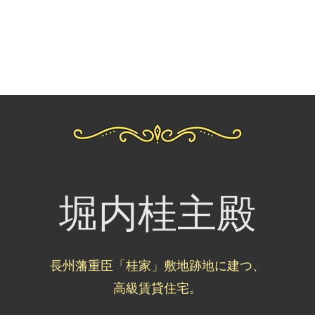
会社概要
駐車場のご案内
お問合せ
OR
Menu
堀内桂主殿
長州藩重臣「桂家」敷地跡地に建つ、
​高級賃貸住宅。