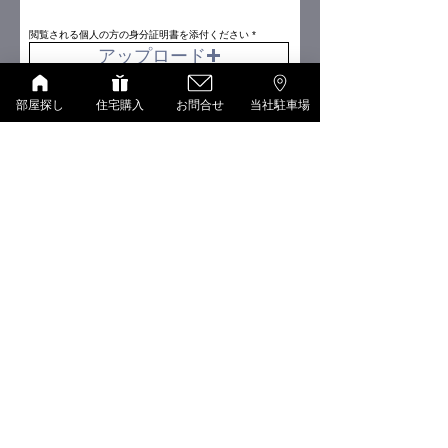
閲覧される個人の方の身分証明書を添付ください
アップロード
サポートされているファイル（最大15MB）
部屋探し
住宅購入
お問合せ
当社駐車場
送信ボタン