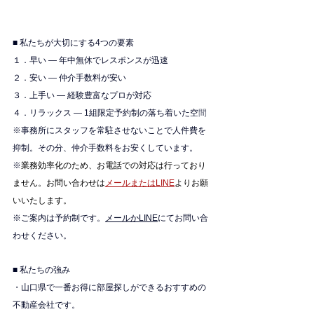
■ 私たちが大切にする4つの要素
１．早い — 年中無休でレスポンスが迅速
２．安い — 仲介手数料が安い
３．上手い — 経験豊富なプロが対応
４．リラックス — 1組限定予約制の落ち着いた空
間
※
事務所にスタッフを常駐させないことで人件費を
抑制。その分、仲介手数料をお安くしています。
※
業務効率化のため、お電話での対応は行っており
ません。お問い合わせは
メールまたはLINE
よりお願
いいたします。
※ご案内は予約制です。
メールかLINE
にてお問い合
わせください。
■ 私たちの強み
・山口県で一番お得に部屋探しができるおすすめの
不動産会社です。