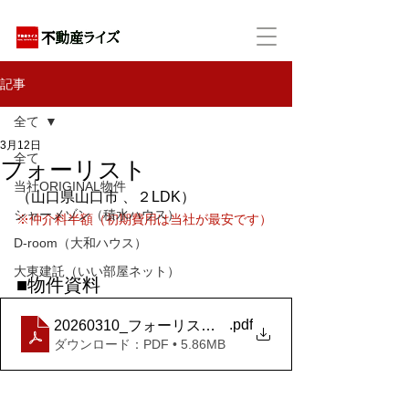
アパートの賃貸・売買・管理・相続・投資に特化
記事
全て
3月12日
全て
フォーリスト
当社ORIGINAL物件
（山口県山口市 、２LDK）
シャーメゾン（積水ハウス）
※仲介料半額（初期費用は当社が最安です）
D-room（大和ハウス）
大東建託（いい部屋ネット）
■物件資料
.pdf
20260310_フォーリスト Ｂ+１０１号室
ダウンロード：PDF • 5.86MB