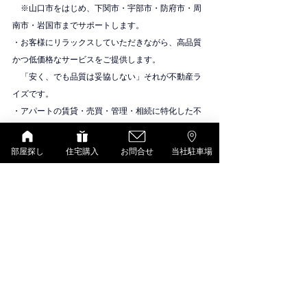
　※山口市をはじめ、下関市・宇部市・防府市・周
南市・岩国市までサポートします。
・お客様にリラックスしていただきながら、高品質
かつ低価格なサービスをご提供します。
　「安く、でも品質は妥協しない」それが不動産ラ
イズです。
・アパートの賃貸・売買・管理・相続に特化した不
動産会社です。
物件紹介
部屋探し
住宅購入
お問合せ
当社駐車場
シャーメゾン（積水ハウス）
すべて表示
最新記事