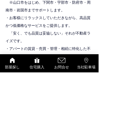
　※山口市をはじめ、下関市・宇部市・防府市・周
南市・岩国市までサポートします。
・お客様にリラックスしていただきながら、高品質
かつ低価格なサービスをご提供します。
　「安く、でも品質は妥協しない」それが不動産ラ
イズです。
・アパートの賃貸・売買・管理・相続に特化した不
動産会社です。
物件紹介
部屋探し
住宅購入
お問合せ
当社駐車場
D-room（大和ハウス）
すべて表示
最新記事