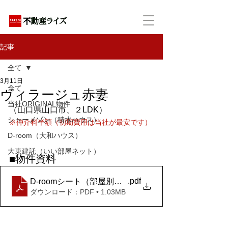
アパートの賃貸・売買・管理・相続・投資に特化
記事
全て
3月11日
全て
ヴィラージュ赤妻
当社ORIGINAL物件
（山口県山口市、２LDK）
シャーメゾン（積水ハウス）
※仲介料半額（初期費用は当社が最安です）
D-room（大和ハウス）
大東建託（いい部屋ネット）
■物件資料
.pdf
D-roomシート（部屋別）_ヴィラージュ赤妻 B棟 B203 
ダウンロード：PDF • 1.03MB