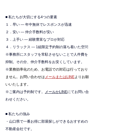
■ 私たちが大切にする4つの要素
１．早い — 年中無休でレスポンスが迅速
２．安い — 仲介手数料が安い
３．上手い — 経験豊富なプロが対応
４．リラックス — 1組限定予約制の落ち着いた空
間
※
事務所にスタッフを常駐させないことで人件費を
抑制。その分、仲介手数料をお安くしています。
※
業務効率化のため、お電話での対応は行っており
ません。お問い合わせは
メールまたはLINE
よりお願
いいたします。
※ご案内は予約制です。
メールかLINE
にてお問い合
わせください。
■ 私たちの強み
・山口県で一番お得に部屋探しができるおすすめの
不動産会社です。