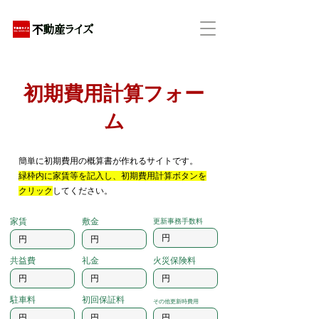
アパートの賃貸・売買・管理・相続・投資に特化
​初期費用計算フォー
ム
​簡単に初期費用の概算書が作れるサイトです。
緑枠内に家賃等を記入し、初期費用計算ボタンを
クリック
してください。
家賃
敷金
更新事務手数料
共益費
礼金
火災保険料
駐車料
初回保証料
その他更新時費用