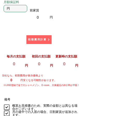
月額保証料
前家賃
0
円
初期費用計算
​毎月の支払額
初回の支払額
更新時の支払額
0
0
0
円
円
円
当社なら、初期費用が表示価格より
0
円安くなる可能性があります。
※LINE登録で全てのシャーメゾン、D-room、大東建託の仲介料が半額！
備考
概算お見積書のため、実際の金額とは異なる場
合がございます。
月の途中での入居の場合、日割家賃が追加され
ます。