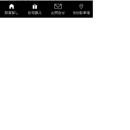
部屋探し
住宅購入
お問合せ
当社駐車場
物件名・号数
駐車場必要台数
その他備考