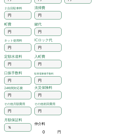
清掃費
２台目駐車料
町費
鍵代
ICロック代
ネット使用料
定額水道料
入町費
口振手数料
駐車場事務手数料
火災保険料
24時間対応費
その他月額費用
その他初回費用
月額保証料
仲介料
0
円