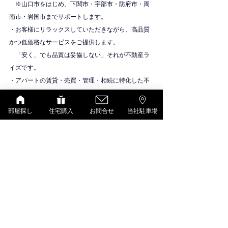
　※山口市をはじめ、下関市・宇部市・防府市・周
南市・岩国市までサポートします。
・お客様にリラックスしていただきながら、高品質
かつ低価格なサービスをご提供します。
　「安く、でも品質は妥協しない」それが不動産ラ
イズです。
・アパートの賃貸・売買・管理・相続に特化した不
動産会社です。
物件紹介
部屋探し
住宅購入
お問合せ
当社駐車場
D-room（大和ハウス）
すべて表示
最新記事