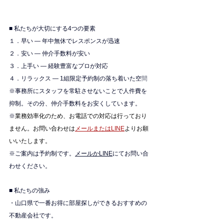
■ 私たちが大切にする4つの要素
１．早い — 年中無休でレスポンスが迅速
２．安い — 仲介手数料が安い
３．上手い — 経験豊富なプロが対応
４．リラックス — 1組限定予約制の落ち着いた空
間
※
事務所にスタッフを常駐させないことで人件費を
抑制。その分、仲介手数料をお安くしています。
※
業務効率化のため、お電話での対応は行っており
ません。お問い合わせは
メールまたはLINE
よりお願
いいたします。
※ご案内は予約制です。
メールかLINE
にてお問い合
わせください。
■ 私たちの強み
・山口県で一番お得に部屋探しができるおすすめの
不動産会社です。