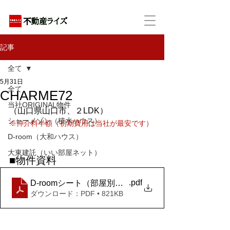
アパートの賃貸・売買・管理・相続・投資に特化
記事
全て
5月31日
全て
CHARME72
当社ORIGINAL物件
（山口県山口市、２LDK）
シャーメゾン（積水ハウス）
※仲介料半額（初期費用は当社が最安です）
D-room（大和ハウス）
大東建託（いい部屋ネット）
■物件資料
.pdf
D-roomシート（部屋別）_ＣＨＡＲＭＥ７２ A (1)
ダウンロード：PDF • 821KB